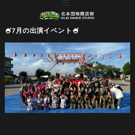
🍧7月の出演イベント🍧